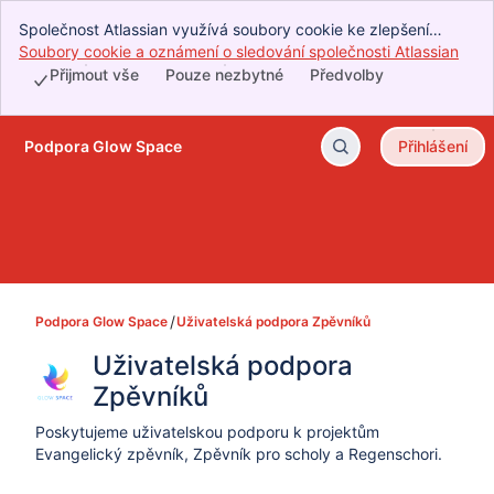
Společnost Atlassian využívá soubory cookie ke zlepšení
vašeho prostředí při prohlížení, provádění analýz a průzkumů
Soubory cookie a oznámení o sledování společnosti Atlassian
, (o
a realizaci reklam. Přijmutím všech souborů cookie vyjádříte, že
Přijmout vše
Pouze nezbytné
Předvolby
souhlasíte s naším používáním souborů cookie ve vašem
zařízení.
Podpora Glow Space
Přihlášení
Přeskočit na hlavní obsah
Podpora Glow Space
Uživatelská podpora Zpěvníků
Uživatelská podpora 
Zpěvníků
Poskytujeme uživatelskou podporu k projektům
Evangelický zpěvník, Zpěvník pro scholy a Regenschori.