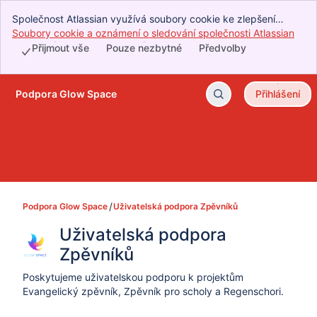
Společnost Atlassian využívá soubory cookie ke zlepšení
vašeho prostředí při prohlížení, provádění analýz a průzkumů
Soubory cookie a oznámení o sledování společnosti Atlassian
, (o
a realizaci reklam. Přijmutím všech souborů cookie vyjádříte, že
Přijmout vše
Pouze nezbytné
Předvolby
souhlasíte s naším používáním souborů cookie ve vašem
zařízení.
Podpora Glow Space
Přihlášení
Přeskočit na hlavní obsah
Podpora Glow Space
Uživatelská podpora Zpěvníků
Uživatelská podpora 
Zpěvníků
Poskytujeme uživatelskou podporu k projektům
Evangelický zpěvník, Zpěvník pro scholy a Regenschori.